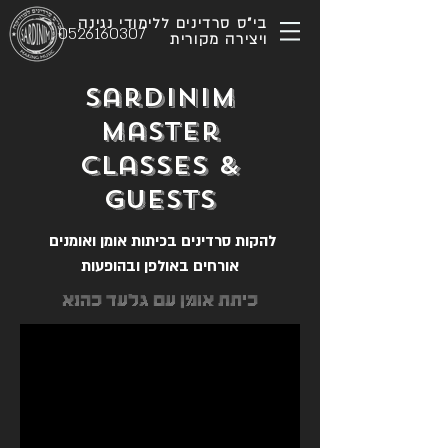
בי"ס סרדינים ללימודי נגינה
0526160307
ויצירה מקורית
Sardinim
master
classes &
guests
להקות סרדינים בכיתות אומן ואומנים
אורחים באולפן ובהופעות
כיתת אומן עם גלעד כהנא