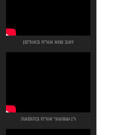
זאב טנא אורח באולפן
רן שמעוני אורח בהופעה