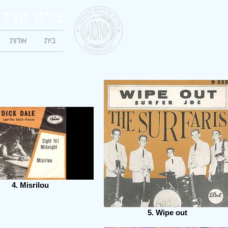
בי"ס סרדי
בית
אודות
4. Misrilou
5. Wipe out