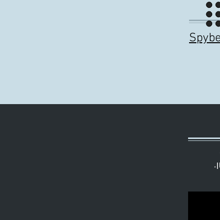
Spybe
ן.