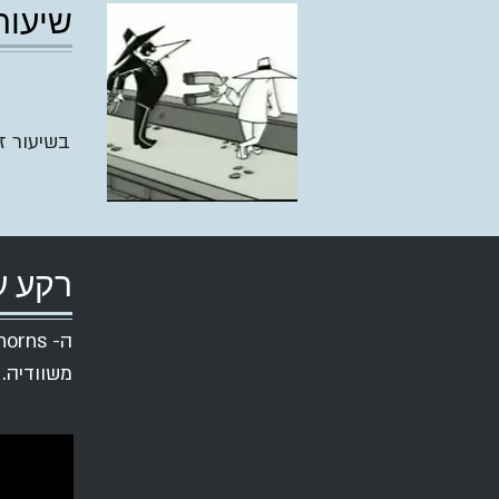
שיעור 
בשיעור ז
רקע ע
משוודיה.