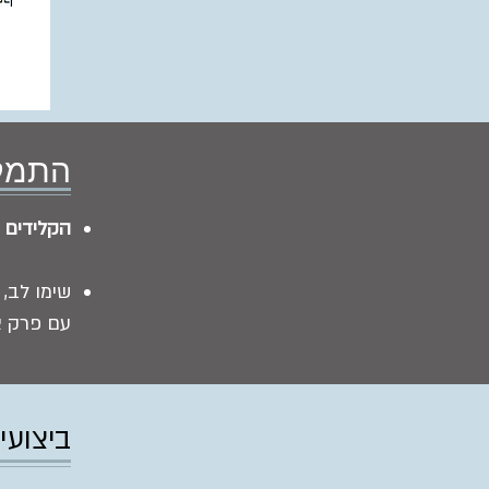
התמקד
הקלידים
מ
שימו לב, 
עם פרק א
ביצועי