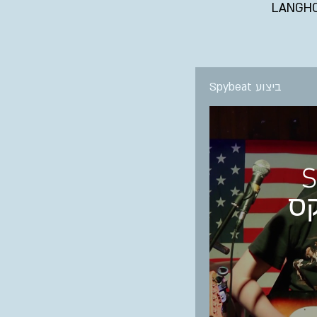
לייס, ביצוע שקיבלנו עליו פרגון מה- LANGHORNS
Spybeat ביצוע
S
קס