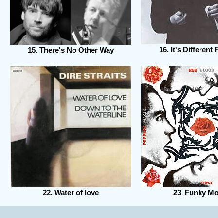
16. It's Different 
15. There's No Other Way
22. Water of love
23. Funky M