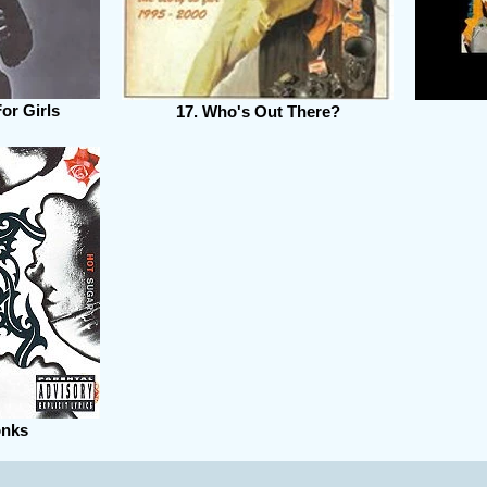
For Girls
17. Who's Out There?
onks