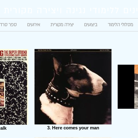
נים ללימודי נגינה ויצירה מקורית
מסלולי הלימוד
ביצועים
יצירה מקורית
אירועים
ספר סרדי
3. Here comes your man
walk