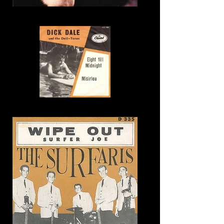
3. Here comes your man
4. Misrilou