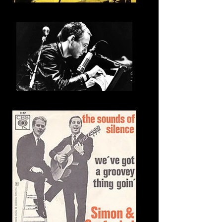
8. Spybeat
9. Makahaa