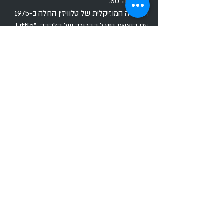
מ
שנות ה-80
.
הקריירה המוזיקלית של טלוויז'ן החלה ב-1975
עם הוצאת
סינגל
הבכורה של הלהקה "Little
Johnny Jewel" הסינגל הפך ללהיט מחתרתי,
והוביל לחתימת חוזה עם חברת התקליטים
"אלקטרה" שנה אחר-כך. ב-
1977
יצא אלבום
הבכורה, Marquee Moon, שנחשב
לקלאסיקה. שנה לאחר מכן יצא האלבום השני
Adventure.