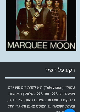
רקע על השיר
טלוויז'ן (Television) היא להקת רוק מ
ניו יורק
,
שפעלה מ- 1973 ועד 1978. טלוויז'ן היא אחת
הלהקות החשובות בסצנת הפאנק הניו יורקית,
ובעלת השפעה על ה
פוסט פאנק
וה
אינדי
החל