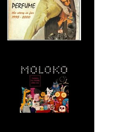
17. Who's Out There?
18. Dumb